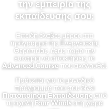
την εμπειρία της
εκπαίδευσης σου;
Επειδή έλαβες μέρος στο
πρόγραμμα της Ενεργειακής
Θεραπείας, έχεις τώρα την
ευκαιρία να αποκτήσεις το
Advanced Course
που ακολουθεί.
Πρόκειται για το μοναδικό
πρόγραμμα που σου δίνει
Πιστοποίηση Εκπαίδευσης
από
τη σχολή
Four Winds
στη χώρα