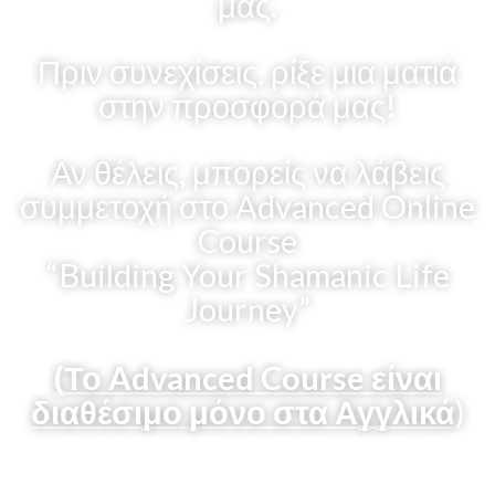
μας.
Πριν συνεχίσεις, ρίξε μια ματιά
στην προσφορά μας!
Αν θέλεις, μπορείς να λάβεις
συμμετοχή στο Advanced Online
Course
“Building Your Shamanic Life
Journey”
(Το Advanced Course είναι
διαθέσιμο
μόνο στα Αγγλικά
)